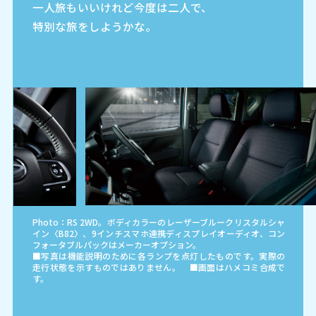
一人旅もいいけれど今度は二人で、
特別な旅をしようかな。
Photo：RS 2WD。ボディカラーのレーザーブルークリスタルシャ
イン〈B82〉、9インチスマホ連携ディスプレイオーディオ、コン
フォータブルパックはメーカーオプション。
■写真は機能説明のために各ランプを点灯したものです。実際の
走行状態を示すものではありません。 ■画面はハメコミ合成で
す。