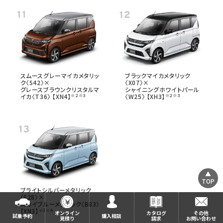
スムースグレーマイカメタリッ
ブラックマイカメタリック
ク〈S42〉×
〈X07〉×
グレースブラウンクリスタルマ
シャイニングホワイトパール
イカ〈T36〉
【XN4】
〈W25〉
【XH3】
※２※３
※２※３
TOP
ブライトシルバーメタリック
〈S28〉×
スカイブルーメタリック〈B83〉
【XN3】
※3※４
オンライン
カタログ
その他
試乗予約
購入相談
見積り
請求
お問い合わせ