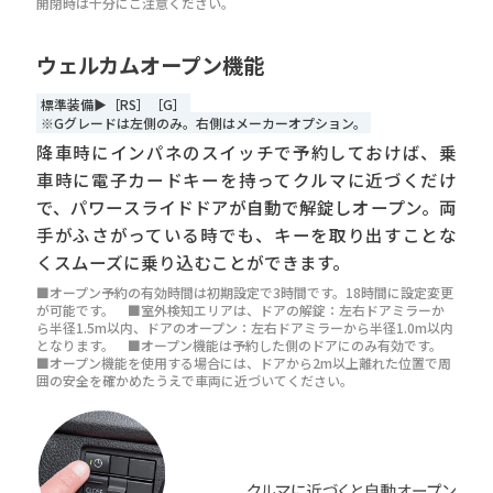
開閉時は十分にご注意ください。
ウェルカムオープン機能
標準装備▶［RS］［G］
※Gグレードは左側のみ。右側はメーカーオプション。
降車時にインパネのスイッチで予約しておけば、乗
車時に電子カードキーを持ってクルマに近づくだけ
で、パワースライドドアが自動で解錠しオープン。両
手がふさがっている時でも、キーを取り出すことな
くスムーズに乗り込むことができます。
■オープン予約の有効時間は初期設定で3時間です。18時間に設定変更
が可能です。 ■室外検知エリアは、ドアの解錠：左右ドアミラーか
ら半径1.5m以内、ドアのオープン：左右ドアミラーから半径1.0m以内
となります。 ■オープン機能は予約した側のドアにのみ有効です。
■オープン機能を使用する場合には、ドアから2m以上離れた位置で周
囲の安全を確かめたうえで車両に近づいてください。