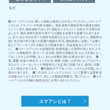
■スマートアシストに頼った運転は絶対に行わないでください。スマートア
シストは、ドライバーの判断を補助し、事故被害や運転負荷の軽減を目的
としています。脇見運転やぼんやり運転などドライバーの前方不注意を防
止したり、悪天候時の視界不良下での運転を支援する装置ではありませ
ん。また、あらゆる状況での衝突を回避するものではありません。運転時は
常に先行車や歩行者との距離や周囲の状況、運転環境に注意して必要に
応じてブレーキペダルを踏むなど距離を保ち、安全運転を心がけてくださ
い。 ■スマートアシストの認識性能・制御性能には限界があります。ドラ
イバーの運転操作、急カーブ、急勾配、雨等の道路状況、および天候によっ
ては、システムが作動しない、または作動が遅れる場合があります。 ■
雪、濃霧、砂嵐の場合や、トンネル内、夜間、日射しの状況によってはステレ
オカメラ、ソナーセンサーが障害物などを正常に認識できず、適切に作動
しない場合があります。 ■作動条件下であっても、システムが作動しない
場合があります。 ■このほか、スマートアシストについて重要な注意事項
が記載されておりますので、詳しくは取扱説明書をご覧ください。 ■スマ
ートアシストの詳細は販売会社にお問い合わせください。
スマアシとは？