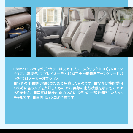
Photo：X 2WD。ボディカラーはスカイブルーメタリック〈B83〉。6.8イン
チスマホ連携ディスプレイオーディオ（純正ナビ装着用アップグレードパ
ック付）はメーカーオプション。
■写真の小物類は撮影のために用意したものです。 ■写真は機能説明
のために各ランプを点灯したものです。実際の走行状態を示すものでは
ありません。 ■写真は機能説明のためにボディの一部を切断したカット
モデルです。 ■画面はハメコミ合成です。