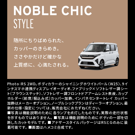
随所にちりばめられた、
カッパーのきらめき。
ささやかだけど確かな
上質感に、心満たされる。
Photo：RS 2WD。ボディカラーのシャイニングホワイトパール〈W25〉、9イ
ンチスマホ連携ディスプレイオーディオ、ファブリック×ソフトレザー調シー
ト（ブラウンステッチ）、ソフトレザー調フロントドアアームレスト表皮、カップ
ホルダー（前席/掘込み式）カッパー加飾、インパネセンタートレイ カッパー
加飾はメーカーオプション。ノーブルシックプランはディーラーオプション。最
新の仕様・設定については、販売会社におたずねください。
■写真は機能説明のために各ランプを点灯したものです。実際の走行状態
を示すものではありません。 ■写真は機能説明のためにボディの一部を切
断したカットモデルです。 ■アナザースタイルパッケージはRSとGのみに装
着可能です。 ■画面はハメコミ合成です。