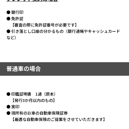
カタロ
● 銀行印
● 免許証
【審査の際に免許証番号が必要です】
リコー
● 引き落とし口座の分かるもの（銀行通帳やキャッシュカード
など）
お問い
普通車の場合
● 印鑑証明書 1通（原本）
【発行3か月以内のもの】
● 実印
● 現所有のお車の自動車保険証券
【最適な自動車保険のご提案をさせていただきます】