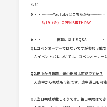
など
❥・・ ┈┈┈YouTubeはこちらから┈┈┈ ・
6/19（金） OPEN BIRTH DAY
❥・・ ┈
┈
┈┈視聴に関するQ&A┈┈
┈
┈ ・
Q1.コペンオーナーではないですが参加可能
A.イベント#2については、コペンオーナーに
Q2.途中から視聴／途中退出は可能ですか？
A.途中から視聴も可能です。途中退出も可能
Q3.当日視聴が難しそうです。後日視聴はで