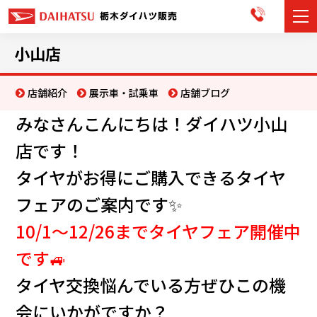
カーラインナップ
小山店
展示車・試乗車
店舗紹介
展示車・試乗車
店舗ブログ
みなさんこんにちは！ダイハツ小山
店舗情報
店です！
お知らせ
タイヤがお得にご購入できる
タイヤ
イベント・キャンペーン
フェアのご案内です✨
ご購入者サポート
10/1～12/26までタイヤフェア開催中
です🚙
アフターサポート
タイヤ交換悩んでいる方ぜひこの機
会社情報
会にいかがですか？