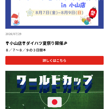
カタロ
リコー
2026/07/29
お問い
🎐小山店🎐ダイハツ夏祭り開催🎉
８／７～８／９の３日間🌟
詳しくはこちら