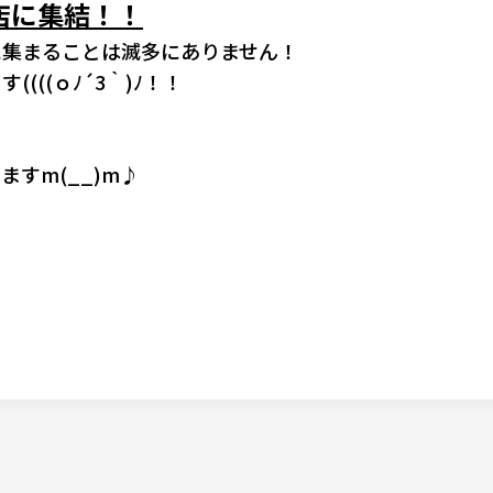
店に集結！！
に集まることは滅多にありません！
((ｏﾉ´3｀)ﾉ！！
すm(__)m♪