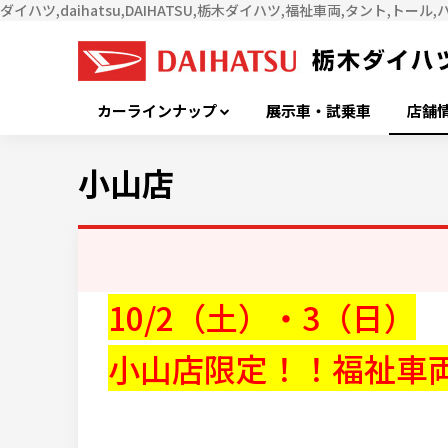
ダイハツ,daihatsu,DAIHATSU,栃木ダイハツ,福祉車両,タント,トール
カーラインナップ
展示車・試乗車
店舗
小山店
10/2（土）・3（日）
小山店限定！！
福祉車