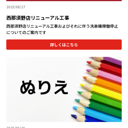
2025/08/27
カタロ
西那須野店リニューアル工事
西那須野店リニューアル工事およびそれに伴う洗車機稼働停止
リコー
についてのご案内です
お問い
詳しくはこちら
2025/06/26