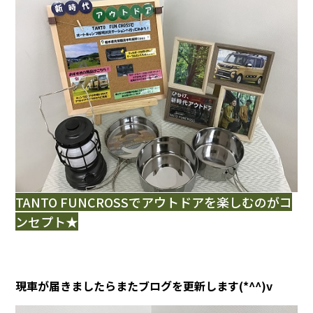
カタロ
リコー
お問い
TANTO FUNCROSSでアウトドアを楽しむのがコ
ンセプト★
現車が届きましたらまたブログを更新します(*^^)v