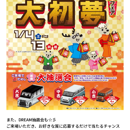
カタロ
リコー
お問い
また、DREAM抽選会も☆彡
ご来場いただき、お好きな賞に応募するだけで当たるチャンス