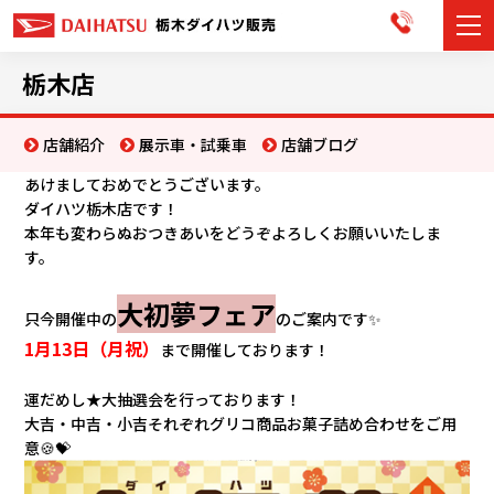
カーラインナップ
栃木店
展示車・試乗車
店舗紹介
展示車・試乗車
店舗ブログ
あけましておめでとうございます。
店舗情報
ダイハツ栃木店です！
本年も変わらぬおつきあいをどうぞよろしくお願いいたしま
お知らせ
す。
イベント・キャンペーン
大初夢フェア
只今開催中の
のご案内です✨
1月13日（月祝）
まで開催しております！
ご購入者サポート
運だめし★大抽選会を行っております！
アフターサポート
大吉・中吉・小吉それぞれグリコ商品お菓子詰め合わせをご用
意🍪💝
会社情報