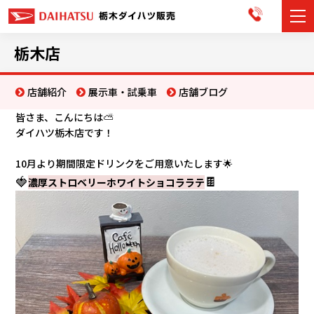
カーラインナップ
栃木店
展示車・試乗車
店舗紹介
展示車・試乗車
店舗ブログ
皆さま、こんにちは⛅
店舗情報
ダイハツ栃木店です！
お知らせ
10月より期間限定ドリンクをご用意いたします🌟
🍓
🍫
濃厚ストロベリーホワイトショコララテ
イベント・キャンペーン
ご購入者サポート
アフターサポート
会社情報