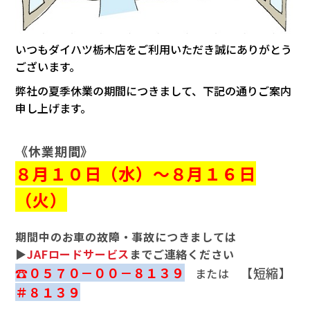
カタロ
いつもダイハツ栃木店をご利用いただき誠にありがとう
リコー
ございます。
弊社の夏季休業の期間につきまして、下記の通りご案内
お問い
申し上げます。
《休業期間》
８月１０日（水）～８月１６日
（火）
期間中のお車の故障・事故につきましては
▶
JAFロードサービス
までご連絡ください
☎０５７０－００－８１３９
【短縮】
または
＃８１３９