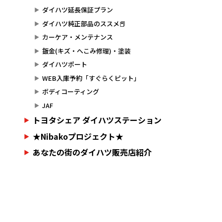
ダイハツ延長保証プラン
ダイハツ純正部品のススメ📕
カーケア・メンテナンス
鈑金(キズ・へこみ修理)・塗装
ダイハツポート
WEB入庫予約「すぐらくピット」
ボディコーティング
JAF
トヨタシェア ダイハツステーション
★Nibakoプロジェクト★
あなたの街のダイハツ販売店紹介