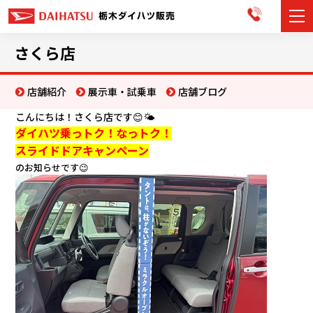
カーラインナップ
さくら店
展示車・試乗車
店舗紹介
展示車・試乗車
店舗ブログ
こんにちは！さくら店です😊🌤️
店舗情報
ダイハツ乗っトク！なっトク！
スライドドアキャンペーン
お知らせ
のお知らせです😉
イベント・キャンペーン
ご購入者サポート
アフターサポート
会社情報