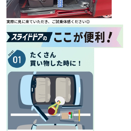
カタロ
実際に見に来ていただき、ご試乗体感ください😊
リコー
お問い