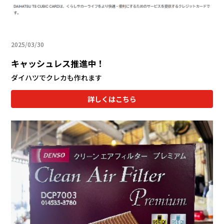
カタロ
2025/03/30
リコー
キャッシュレス推進中！
お問い
ダイハツでクレカも作れます
詳しくはこちら