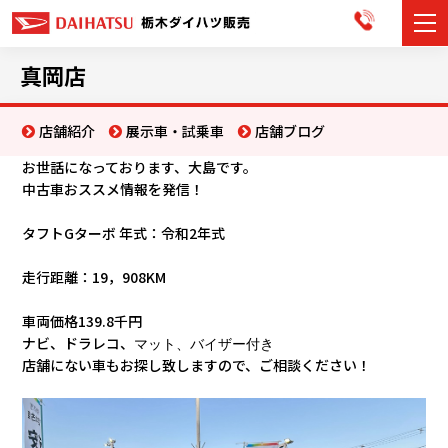
カーラインナップ
真岡店
展示車・試乗車
店舗紹介
展示車・試乗車
店舗ブログ
お世話になっております、大島です。
店舗情報
中古車おススメ情報を発信！
お知らせ
タフトGターボ 年式：令和2年式
イベント・キャンペーン
走行距離：19，908KM
ご購入者サポート
車両価格139.8千円
ナビ、ドラレコ、
マット、バイザー
付き
店舗にない車もお探し致しますので、ご相談ください！
アフターサポート
会社情報