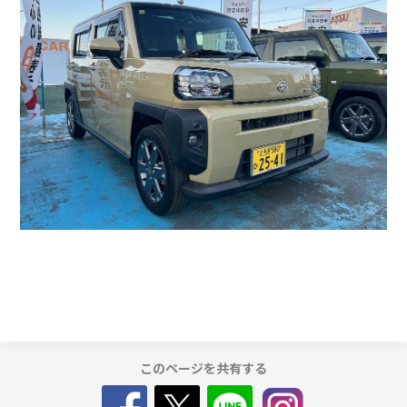
カタロ
リコー
お問い
このページを共有する