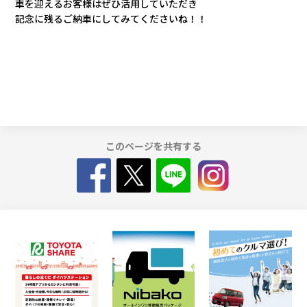
車を迎えるお客様はぜひ活用していただき
記念に残るご納車にしてみてくださいね！！
カタロ
リコー
お問い
このページを共有する