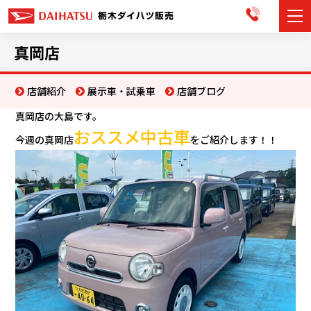
カーラインナップ
真岡店
展示車・試乗車
店舗紹介
展示車・試乗車
店舗ブログ
真岡店の大島です。
店舗情報
おススメ中古車
今週の真岡店
をご紹介します！！
お知らせ
イベント・キャンペーン
ご購入者サポート
アフターサポート
会社情報