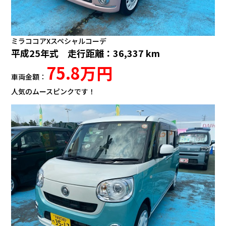
カタロ
ミラココアXスペシャルコーデ
リコー
平成25年式 走行距離：36,337 km
75.8万円
お問い
車両金額：
人気のムースピンクです！