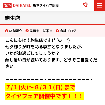
カーラインナップ
駒生店
展示車・試乗車
店舗紹介
展示車・試乗車
店舗ブログ
こんにちは！駒生店です(*´ω｀*)
店舗情報
七夕飾りが町を彩る季節となりましたが、
お知らせ
いかがお過ごしでしょうか？
蒸し暑い日が続いております、どうぞご自愛くだ
イベント・キャンペーン
さい。
ご購入者サポート
－－－－－－－－－・－－－－－－－－－－・
７/１(火)～８/３１(日) まで
アフターサポート
タイヤフェア開催中です！！！
会社情報