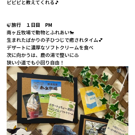
ピピピと教えてくれる🎵
🍃
旅行 １日目 PM
南ヶ丘牧場で動物とふれあい🐎
生まれたばかりの子ひつじで癒されタイム💕
デザートに濃厚なソフトクリームを食べ
次に向かうは、鹿の湯で整いに♨
狭い小道でも小回り自由！