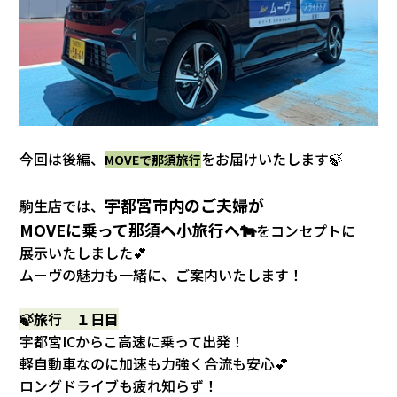
カタロ
リコー
お問い
今回は後編、
をお届けいたします🍃
MOVEで那須旅行
宇都宮市内のご夫婦が
駒生店では、
MOVEに乗って
那須へ小旅行へ🐄
をコンセプトに
展示いたしました💕
ムーヴの魅力も一緒に、ご案内いたします！
🍃旅行 １日目
宇都宮ICからこ高速に乗って出発！
軽自動車なのに加速も力強く合流も安心💕
ロングドライブも疲れ知らず！