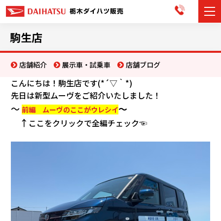
カーラインナップ
駒生店
展示車・試乗車
店舗紹介
展示車・試乗車
店舗ブログ
こんにちは！駒生店です(*´▽｀*)
店舗情報
先日は新型ムーヴをご紹介いたしました！
～
～
お知らせ
前編 ムーヴのここがウレシイ
↑
ここをクリックで全編チェック☜
イベント・キャンペーン
ご購入者サポート
アフターサポート
会社情報