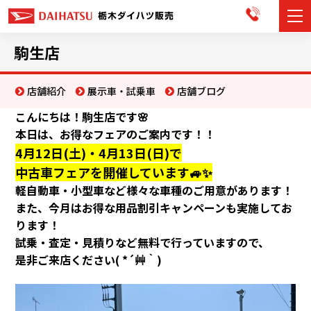
カーラインナップ
駒生店
展示車・試乗車
店舗紹介
展示車・試乗車
店舗ブログ
こんにちは！駒生店です🌸
店舗情報
本日は、お得なフェアのご案内です！！
4月12日(土)・4月13日(日)
で
お知らせ
中古車フェアを開催しています🚙✨
イベント・キャンペーン
軽自動車・小型車など様々な車種のご用意があります！
また、今月はお得な用品割引キャンペーンも実施してお
ご購入者サポート
ります！
試乗・査定・見積りなど無料で行っていますので、
アフターサポート
是非ご来店ください( *´艸｀)
会社情報