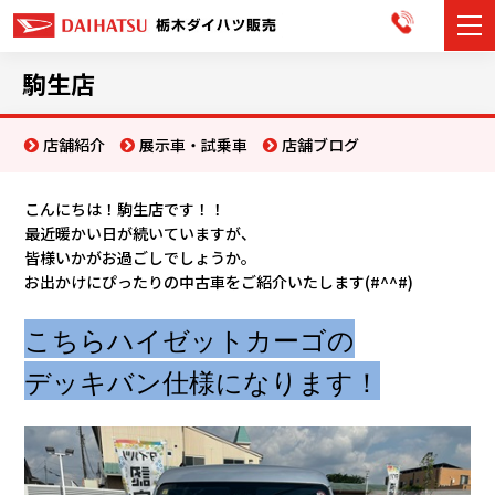
カーラインナップ
駒生店
展示車・試乗車
店舗紹介
展示車・試乗車
店舗ブログ
店舗情報
こんにちは！駒生店です！！
最
近暖かい日が続いていますが、
お知らせ
皆様いかがお過ごしでしょうか。
お出かけにぴったりの中古車をご紹介いたします(#^^#)
イベント・キャンペーン
こちらハイゼットカーゴの
ご購入者サポート
デッキバン仕様になります！
アフターサポート
会社情報