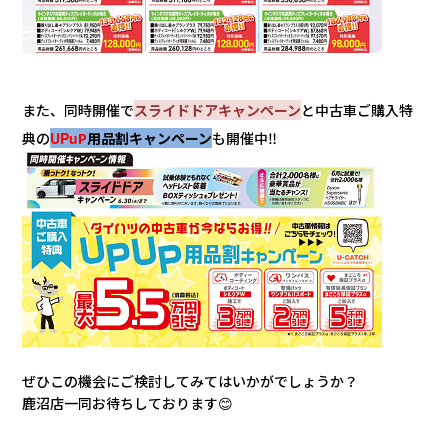
また、同時開催で
スライドドアキャンペーン
と中古車ご購入特
典の
UPu
P
用品割キャンペーン
も開催中‼️
ぜひこの機会にご検討してみてはいかがでしょうか？
鹿沼店一同お待ちしております😊