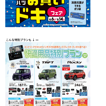
カタロ
リコー
お問い
こんな特別プランも
↓
👀