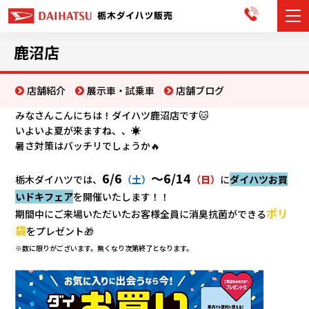
カーラインナップ
鹿沼店
展示車・試乗車
店舗紹介
展示車・試乗車
店舗ブログ
みなさんこんにちは！ダイハツ鹿沼店です🐱
店舗情報
いよいよ夏が来ますね、、☀️
暑さ対策はバッチリでしょうか🔥
お知らせ
6/6
～6/14
栃木ダイハツでは、
（土）
（日）
に
ダイハツお買
イベント・キャンペーン
いドキフェア
を開催いたします！！
ポリ
期間中にご来場いただいたお客様全員に消臭抗菌ができる
ご購入者サポート
袋
をプレゼント🎁
※数に限りがございます。無くなり次第終了となります。
アフターサポート
会社情報