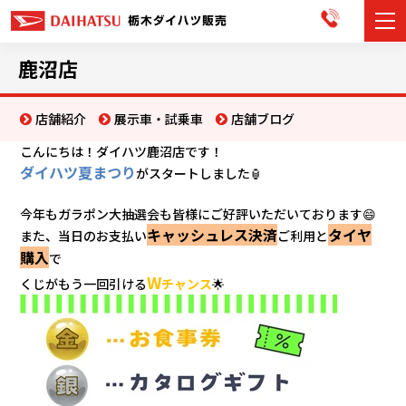
カーラインナップ
鹿沼店
展示車・試乗車
店舗紹介
展示車・試乗車
店舗ブログ
こんにちは！ダイハツ鹿沼店です！
店舗情報
ダイハツ夏まつり
がスタートしました🏮
お知らせ
今年もガラポン大抽選会も皆様にご好評いただいております😄
キャッシュレス決済
タイヤ
また、当日のお支払い
ご利用と
イベント・キャンペーン
購入
で
W
くじがもう一回引ける
チャンス
🌟
ご購入者サポート
アフターサポート
会社情報