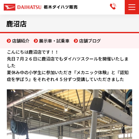
カーラインナップ
鹿沼店
展示車・試乗車
店舗紹介
展示車・試乗車
店舗ブログ
こんにちは鹿沼店です！！
店舗情報
先日７月２６日に鹿沼店でもダイハツスクールを開催いたしま
した
お知らせ
夏休み中の小学生に参加いただき『メカニック体験』と『認知
症を学ぼう』をそれぞれ４５分ずつ受講していただきました
イベント・キャンペーン
ご購入者サポート
アフターサポート
会社情報