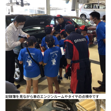
カタロ
リコー
お問い
記録簿を見ながら車のエンジンルームやタイヤの点検中です