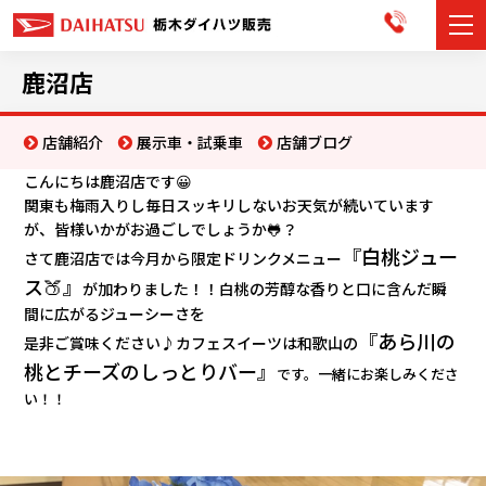
カーラインナップ
鹿沼店
展示車・試乗車
店舗紹介
展示車・試乗車
店舗ブログ
こんにちは鹿沼店です😀
店舗情報
関東も梅雨入りし毎日スッキリしないお天気が続いています
が、皆様いかがお過ごしでしょうか🐸？
お知らせ
『白桃ジュー
さて鹿沼店では今月から限定ドリンクメニュー
ス🍑』
が加わりました！！白桃の芳醇な香りと口に含んだ瞬
イベント・キャンペーン
間に広がるジューシーさを
『あら川の
是非ご賞味ください♪カフェスイーツは和歌山の
ご購入者サポート
桃とチーズのしっとりバー』
です。一緒にお楽しみくださ
アフターサポート
い！！
会社情報