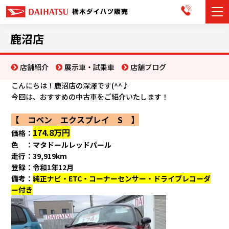
カーラインナップ
鹿沼店
展示車・試乗車
店舗紹介
展示車・試乗車
店舗ブログ
こんにちは！鹿沼店の深澤です(^^♪
店舗情報
今回は、おすすめの中古車をご紹介いたします！
お知らせ
【 コペン エクスプレイ S 】
174.8万円
価格：
イベント・キャンペーン
色 ：マタドールレッドパール
走行：39,919km
ご購入者サポート
登録：令和1年12月
備考：
純正ナビ・ETC・コーナーセンサー・ドライブレコーダ
アフターサポート
ー付き
会社情報