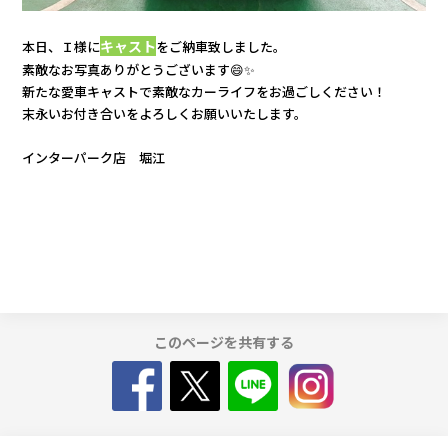
カタロ
キャスト
本日、Ｉ様に
をご納車致しました。
素敵なお写真ありがとうございます😄✨
新たな愛車キャストで素敵なカーライフをお過ごしください！
リコー
末永いお付き合いをよろしくお願いいたします。
お問い
インターパーク店 堀江
このページを共有する