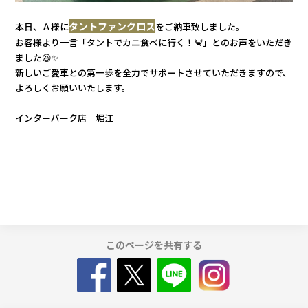
タントファンクロス
本日、Ａ様に
をご納車致しました。
カタロ
お客様より一言「タントでカニ食べに行く！🦀」とのお声をいただき
ました😆✨
リコー
新しいご愛車との第一歩を全力でサポートさせていただきますので、
よろしくお願いいたします。
お問い
インターパーク店 堀江
このページを共有する