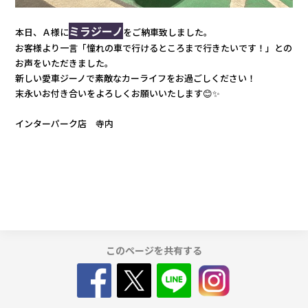
カタロ
ミラジーノ
本日、Ａ様に
をご納車致しました。
お客様より一言「憧れの車で行けるところまで行きたいです！」との
お声をいただきました。
リコー
新しい愛車ジーノで素敵なカーライフをお過ごしください！
末永いお付き合いをよろしくお願いいたします😊✨
お問い
インターパーク店 寺内
このページを共有する