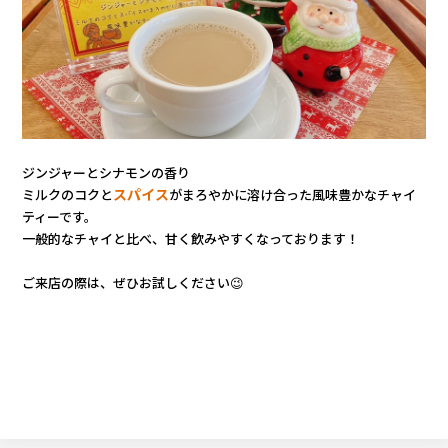
カタロ
リコー
お問い
ジンジャーとシナモンの香り
スパイス
ミルクのコクと
がまろやかに溶け合った
風味豊かなチャイ
ティーです。
一般的なチャイと比べ、甘く飲みやすくなっております！
ご来店の際は、ぜひお試しください😉