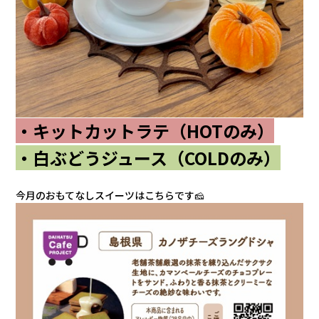
カタロ
リコー
お問い
・キットカットラテ（HOTのみ）
・白ぶどうジュース（COLDのみ）
今月のおもてなしスイーツはこちらです🧀