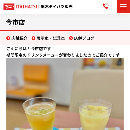
カーラインナップ
今市店
展示車・試乗車
店舗紹介
展示車・試乗車
店舗ブログ
こんにちは！今市店です！
店舗情報
期間限定のドリンクメニューが変わりましたのでご紹介です🍹
お知らせ
イベント・キャンペーン
ご購入者サポート
アフターサポート
会社情報