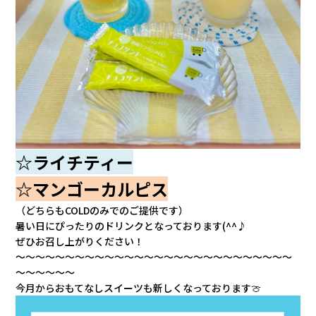
カタロ
リコー
お問い
☆ライチティー
☆マンゴーカルピス
（どちらもCOLDのみでのご提供です）
暑い日にぴったりのドリンクとなっております(^^♪
ぜひお召し上がりください！
～～～～～～～～～～～～～～～～～～～～～～～～
～～～～
～～～～～～
今月からおもてなしスイーツも新しくなっております🍈