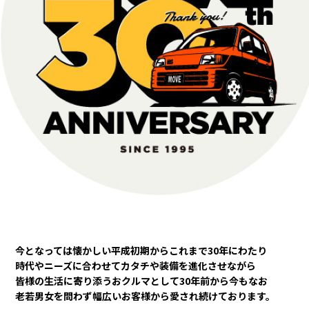
カタロ
リコー
お問い
今となっては懐かしい平成初期からこれまで
30年にわたり
時代やニーズに合わせてカタチや装備を進化させながら
皆様の生活に寄り添うおクルマとして30年前から今もなお
老若男女を問わず幅広いお客様から愛され続けております。