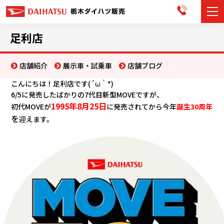
カーラインナップ
足利店
展示車・試乗車
店舗紹介
展示車・試乗車
店舗ブログ
こんにちは！足利店です(´ω｀*)
店舗情報
6/5に発売したばかりの7代目新型MOVEですが、
1995年8月25日
初代MOVEが
に発売されてから
今年
誕生30周年
お知らせ
を
迎えます。
イベント・キャンペーン
ご購入者サポート
アフターサポート
会社情報