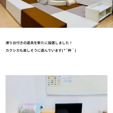
カタロ
リコー
お問い
滑り台付きの遊具を新たに設置しました！
カクシカも楽しそうに遊んでいます( *´艸｀)