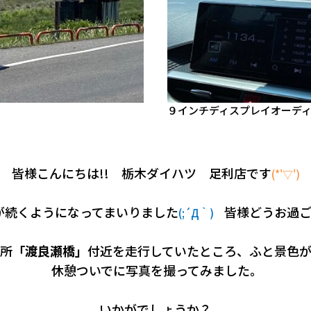
９インチディスプレイオーディオ
皆様こんにちは!! 栃木ダイハツ 足利店です
(*'▽')
が続くようになってまいりました
皆様どうお過ご
(;´Д｀)
所
「渡良瀬橋」
付近を走行していたところ、ふと景色
休憩ついでに写真を撮ってみました。
いかがでしょうか？