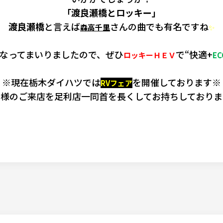
「渡良瀬橋とロッキー」
渡良瀬橋
と言えば
さんの曲でも有名ですね
森高千里
✨
なってまいりましたので、ぜひ
で“快適+
ロッキーＨＥＶ
EC
※現在栃木ダイハツでは
を開催しております※
RVフェア
皆様のご来店を足利店一同首を長くしてお持ちしておりま